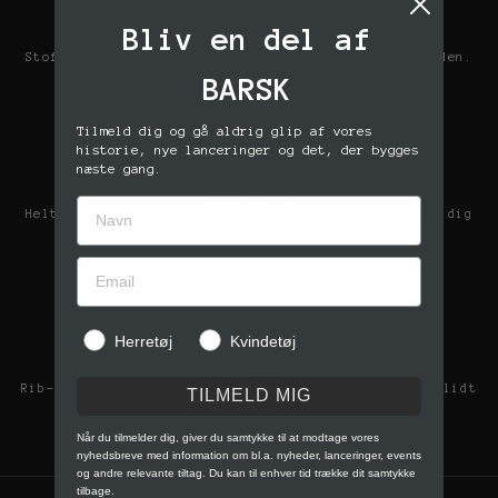
Bliv en del af
ÅNDBARE
Stoffet er åndbart men beskytter samtidig mod vinden.
BARSK
Tilmeld dig og gå aldrig glip af vores
historie, nye lanceringer og det, der bygges
næste gang.
STRÆKBARE
Helt unikt strækbart rib stop materiale der giver dig
fri bevægelighed.
Herretøj
Kvindetøj
RIB-STOP
Rib-stop materialet er super stærkt og holder til lidt
TILMELD MIG
af hvert.
Når du tilmelder dig, giver du samtykke til at modtage vores
nyhedsbreve med information om bl.a. nyheder, lanceringer, events
og andre relevante tiltag. Du kan til enhver tid trække dit samtykke
tilbage.