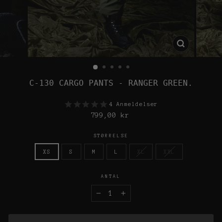
C-130 CARGO PANTS - RANGER GREEN.
4
Anmeldelser
799,00 kr
STØRRELSE
XS
S
M
L
XL
XXL
ANTAL
−
+