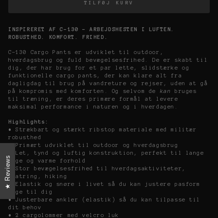
TILFØJ KURV
INSPIRERET AF C-130
-
ARBEJDSHESTEN I LUFTEN.
ROBUSTHED. KOMFORT. FRIHED.
C-130 Cargo Pants er udviklet til outdoor,
hverdagsbrug og fuld bevægelsesfrihed. De er skabt til
dig, der har brug for et par lette, slidstærke og
funktionelle cargo pants, der kan klare alt fra
dagligdag til brug på vandreture og rejser, uden at gå
på kompromis med komforten. Og selvom de
kan
bruges
til træning, er deres primære formål at levere
maksimal performance i naturen og i hverdagen.
Highlights:
• Strækbart og stærkt ribstop materiale med militær
robusthed
• Primært udviklet til outdoor og hverdagsbrug
• Let, tynd og luftig konstruktion, perfekt til lange
Reviews
dage og varme forhold
• Stor bevægelsesfrihed til hverdagsaktiviteter,
klatring, hiking
• Elastik og snøre i livet så du kan justere pasform
lige til dig
• Justerbare ankler (elastik) så du kan tilpasse til
dit behov
• 2 cargolommer med velcro luk