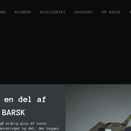
ÆND
KVINDER
ACCESSORIES
GAVEKORT
OM BARSK
 en del af
BARSK
gå aldrig glip af vores
anceringer og det, der bygges