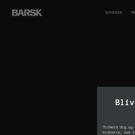
NYHEDER
M
Bliv
Tilmeld dig og 
historie, nye l