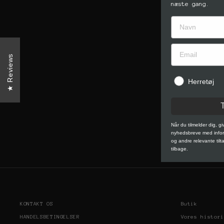
næste gang.
Reviews
Herretøj
Når du tilmelder dig, g
nyhedsbreve med inform
og andre relevante tilt
tilbage.
KONTAKT OS
Butik
HANDELSBETINGELSER
Vores histori