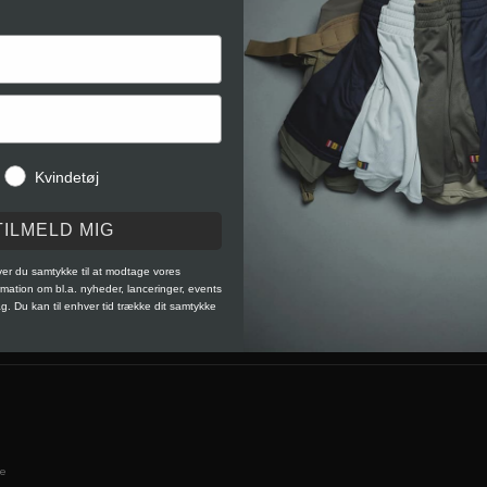
Kvindetøj
TILMELD MIG
iver du samtykke til at modtage vores
ation om bl.a. nyheder, lanceringer, events
ag. Du kan til enhver tid trække dit samtykke
e