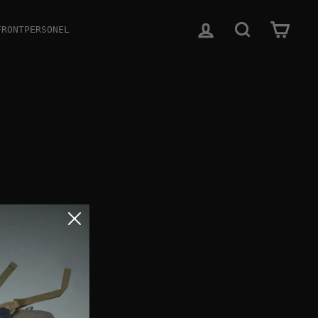
SØG
KURV
FRONTPERSONEL