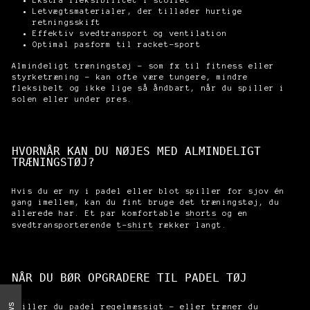
Ekstra fleksibilitet i stoffet
Letvægtsmaterialer, der tillader hurtige
retningsskift
Effektiv svedtransport og ventilation
Optimal pasform til racket-sport
Almindeligt træningstøj – som fx til fitness eller
styrketræning – kan ofte være tungere, mindre
fleksibelt og ikke lige så åndbart, når du spiller i
solen eller under pres.
HVORNÅR KAN DU NØJES MED ALMINDELIGT
TRÆNINGSTØJ?
Hvis du er ny i padel eller blot spiller for sjov én
gang imellem, kan du fint bruge det træningstøj, du
allerede har. Et par komfortable
shorts
og en
svedtransporterende
t-shirt
rækker langt.
NÅR DU BØR OPGRADERE TIL PADEL TØJ
Spiller du padel regelmæssigt – eller træner du