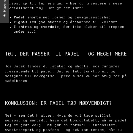
Reviews
seriøst op til turneringer – bør du investere i mere
specialiseret tøj. Det gælder især:
Padel shorts
med lommer og bevægelsesfrihed
Tights
med god støtte og åndbarhed til kvinder
T-shirts og overdele
, der ikke klæber til kroppen
under spil
TØJ, DER PASSER TIL PADEL – OG MEGET MERE
Hos Barsk finder du
løbetøj
og
shorts
, som fungerer
fremragende til padel. Det er let, funktionelt og
designet til bevægelse – præcis som du har brug for på
padelbanen.
KONKLUSION: ER PADEL TØJ NØDVENDIGT?
Nej – men det hjælper. Hvis du vil tage spillet
seriøst og samtidig have det komfortabelt, så er padel
tøj et godt valg. Det gør en forskel i intensitet,
svedtransport og pasform – og det kan mærkes, når du